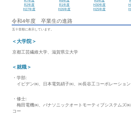
R7年度
R6年度
R5年度
R2年度
R1年度
H30年度
H
H27年度
H26年度
H25年度
H
令和4年度 卒業生の進路
五十音順に表示しています。
＜大学院＞
京都工芸繊維大学、滋賀県立大学
＜就職＞
・学部:
イビデン㈱、日本電気硝子㈱、㈱長谷工コーポレーション
・修士:
梅田電機㈱、パナソニックオートモーティブシステムズ㈱
コー